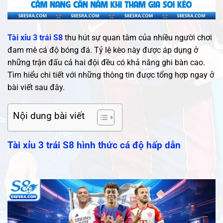
Tài xỉu 3 trái S8
thu hút sự quan tâm của nhiều người chơi
đam mê cá độ bóng đá. Tỷ lệ kèo này được áp dụng ở
những trận đấu cả hai đội đều có khả năng ghi bàn cao.
Tìm hiểu chi tiết với những thông tin được tổng hợp ngay ở
bài viết sau đây.
Nội dung bài viết
Tài xỉu 3 trái S8 hình thức cá độ hấp dẫn