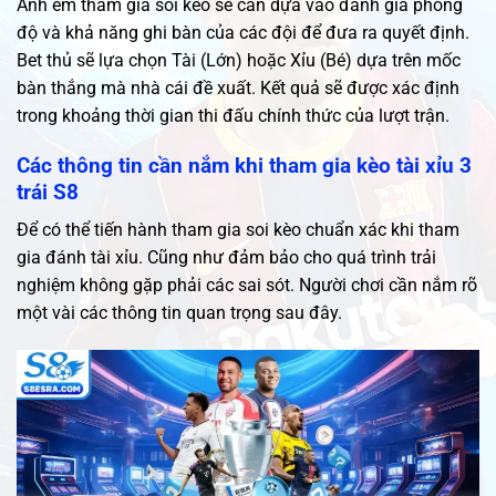
Anh em tham gia soi kèo sẽ cần dựa vào đánh giá phong
độ và khả năng ghi bàn của các đội để đưa ra quyết định.
Bet thủ sẽ lựa chọn Tài (Lớn) hoặc Xỉu (Bé) dựa trên mốc
bàn thắng mà nhà cái đề xuất. Kết quả sẽ được xác định
trong khoảng thời gian thi đấu chính thức của lượt trận.
Các thông tin cần nắm khi tham gia kèo tài xỉu 3
trái S8
Để có thể tiến hành tham gia soi kèo chuẩn xác khi tham
gia đánh tài xỉu. Cũng như đảm bảo cho quá trình trải
nghiệm không gặp phải các sai sót. Người chơi cần nắm rõ
một vài các thông tin quan trọng sau đây.