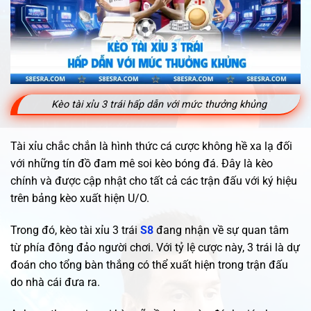
Kèo tài xỉu 3 trái hấp dẫn với mức thưởng khủng
Tài xỉu chắc chắn là hình thức cá cược không hề xa lạ đối
với những tín đồ đam mê soi kèo bóng đá. Đây là kèo
chính và được cập nhật cho tất cả các trận đấu với ký hiệu
trên bảng kèo xuất hiện U/O.
Trong đó, kèo tài xỉu 3 trái
S8
đang nhận về sự quan tâm
từ phía đông đảo người chơi. Với tỷ lệ cược này, 3 trái là dự
đoán cho tổng bàn thắng có thể xuất hiện trong trận đấu
do nhà cái đưa ra.