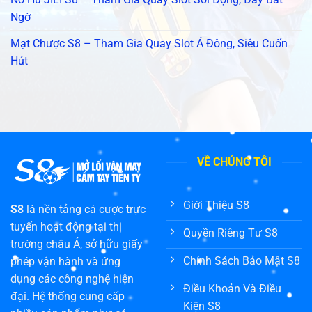
Ngờ
Mạt Chược S8 – Tham Gia Quay Slot Á Đông, Siêu Cuốn
Hút
VỀ CHÚNG TÔI
Giới Thiệu S8
S8
là nền tảng cá cược trực
tuyến hoạt động tại thị
Quyền Riêng Tư S8
trường châu Á, sở hữu giấy
Chính Sách Bảo Mật S8
phép vận hành và ứng
dụng các công nghệ hiện
Điều Khoản Và Điều
đại. Hệ thống cung cấp
Kiện S8