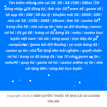
Tìm kiếm nhanh nhà cái S8: S8 | S8.COM | S8bet | S8
đăng nhập | S8 đăng ký | link vào S8 | www s8 | game s8 |
tải app S8 | S88 | S8 đại lý | khuyến mãi S8 | S8S8 | S88 |
nhà cái S8 | SS88 | S888 | S8com | link S8 | casino S8 |
trang chủ S8 | nhà cái uy tín |
bắn cá đổi thưởng |
momo
nổ hũ | đá gà 88 | trang cá độ bóng đá | nohu |
casino trực
tuyến việt nam | tài xỉu | vòng quay |
trực tiếp đá gà
campuchia | game bài đổi thưởng | cá cược bóng đá |
casino uy tín |
nhà cái tặng tiền trải nghiệm | quyết chiến
nổ hũ |
trang cá độ bóng đá |
top 10 cổng game uy tín |
nohu90 | quay hũ | game nỗ hủ |
casino online uy tín |
nhà
cái tặng tiền | sòng bài trực tuyến
Copyright 2026 ©
BẢN QUYỀN THUỘC VỀ NHÀ CÁI S8 CASINO
ONLINE