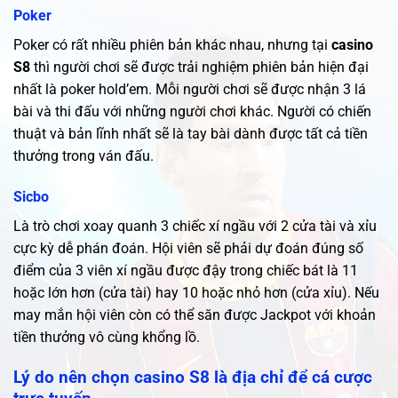
Poker
Poker có rất nhiều phiên bản khác nhau, nhưng tại
casino
S8
thì người chơi sẽ được trải nghiệm phiên bản hiện đại
nhất là poker hold’em. Mỗi người chơi sẽ được nhận 3 lá
bài và thi đấu với những người chơi khác. Người có chiến
thuật và bản lĩnh nhất sẽ là tay bài dành được tất cả tiền
thưởng trong ván đấu.
Sicbo
Là trò chơi xoay quanh 3 chiếc xí ngầu với 2 cửa tài và xỉu
cực kỳ dễ phán đoán. Hội viên sẽ phải dự đoán đúng số
điểm của 3 viên xí ngầu được đậy trong chiếc bát là 11
hoặc lớn hơn (cửa tài) hay 10 hoặc nhỏ hơn (cửa xỉu). Nếu
may mắn hội viên còn có thể săn được Jackpot với khoản
tiền thưởng vô cùng khổng lồ.
Lý do nên chọn casino S8 là địa chỉ để cá cược