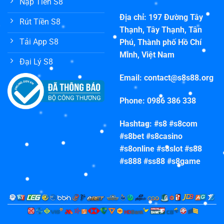
Nạp Tiền S8
Địa chỉ: 197 Đường Tây
Rút Tiền S8
Thạnh, Tây Thạnh, Tân
Tải App S8
Phú, Thành phố Hồ Chí
Minh, Việt Nam
Đại Lý S8
Email:
contact@s8s88.org
Phone: 0986 386 338
Hashtag: #s8 #s8com
#s8bet #s8casino
#s8online #s8slot #s88
#s888 #ss88 #s8game