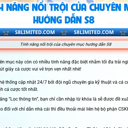
Tính năng nổi trội của chuyên mục hướng dẫn S8
yên mục này còn có nhiều tính năng đặc biệt nhằm tối đa trải
t giây cá cược vui vẻ trọn vẹn nhất nhé!
c hệ thống cập nhật 24/7 bởi đội ngũ chuyên gia kỹ thuật và cá 
h cá cược tốt nhất.
ng “Lọc thông tin”, bạn chỉ cần nhập từ khóa là sẽ được đề xuất 
ào đối với chỉ dẫn nhà cái thì đều thoải mái liên hệ bộ phận CSK