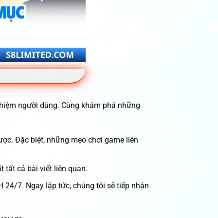
 nghiệm người dùng. Cùng khám phá những
cược. Đặc biệt, những mẹo chơi game liên
tất cả bài viết liên quan.
H 24/7. Ngay lập tức, chúng tôi sẽ tiếp nhận