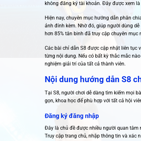
không đăng ký tài khoản. Đây được xem là 
Hiện nay, chuyên mục hướng dẫn phân chia r
ảnh đính kèm. Nhờ đó, giúp người dùng dễ 
hơn 85% tân binh đã truy cập chuyên mục nà
Các bài chỉ dẫn S8 được cập nhật liên tục v
từng nội dung. Nếu có bất kỳ thắc mắc nào 
nghiệm giải trí của tất cả thành viên.
Nội dung hướng dẫn S8 chi
Tại S8, người chơi dễ dàng tìm kiếm mọi bài
gọn, khoa học để phù hợp với tất cả hội viê
Đăng ký đăng nhập
Đây là chủ đề được nhiều người quan tâm n
Truy cập trang chủ, nhập thông tin và xác 