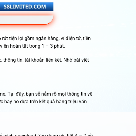
rút tiện lợi gồm ngân hàng, ví điện tử, tiền
ên hoàn tất trong 1 – 3 phút.
hông tin, tài khoản liên kết. Nhờ bài viết
e. Tại đây, bạn sẽ nắm rõ mọi thông tin về
ợc hay ho dựa trên kết quả hàng triệu ván
 sẻ cách download ứng dụng chi tiết A – Z về