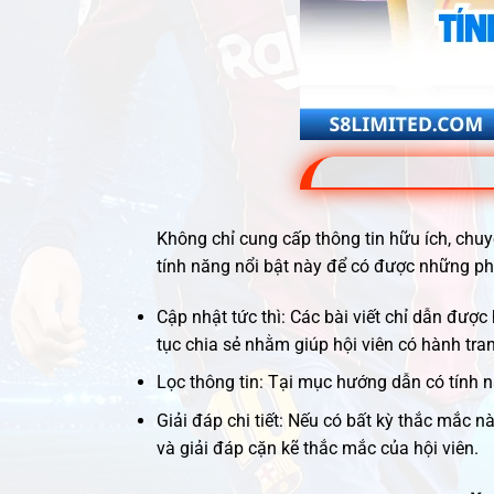
Không chỉ cung cấp thông tin hữu ích, chu
tính năng nổi bật này để có được những phú
Cập nhật tức thì: Các bài viết chỉ dẫn đượ
tục chia sẻ nhằm giúp hội viên có hành tran
Lọc thông tin: Tại mục hướng dẫn có tính nă
Giải đáp chi tiết: Nếu có bất kỳ thắc mắc n
và giải đáp cặn kẽ thắc mắc của hội viên.