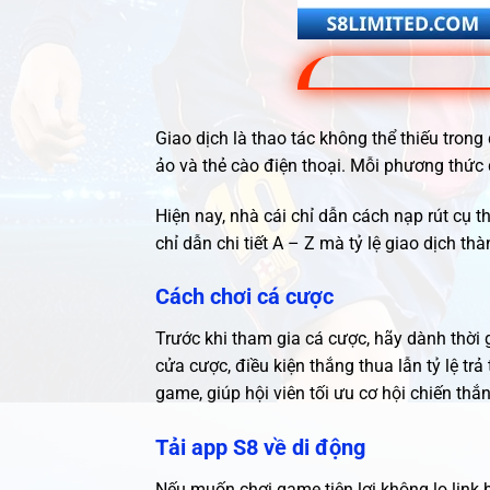
Giao dịch là thao tác không thể thiếu trong 
ảo và thẻ cào điện thoại. Mỗi phương thức
Hiện nay, nhà cái chỉ dẫn cách nạp rút cụ t
chỉ dẫn chi tiết A – Z mà tỷ lệ giao dịch t
Cách chơi cá cược
Trước khi tham gia cá cược, hãy dành thời 
cửa cược, điều kiện thắng thua lẫn tỷ lệ tr
game, giúp hội viên tối ưu cơ hội chiến thắ
Tải app S8 về di động
Nếu muốn chơi game tiện lợi không lo link b