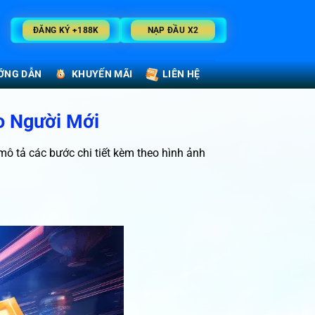
ĐĂNG KÝ +188K
NẠP ĐẦU X2
ỚNG DẪN
KHUYẾN MÃI
LIÊN HỆ
o Người Mới
mô tả các bước chi tiết kèm theo hình ảnh