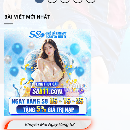
BÀI VIẾT MỚI NHẤT
Khuyến Mãi Ngày Vàng S8