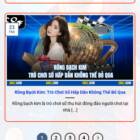
23
Th5
Rồng Bạch Kim: Trò Chơi Số Hấp Dẫn Không Thể Bỏ Qua
Rồng bạch kim là trò chơi số thu hút đông đảo người chơi tại
nhà [...]
1
2
3
4