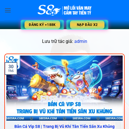
Bỏ
qua
nội
dung
ĐĂNG KÝ +188K
NẠP ĐẦU X2
Lưu trữ tác giả:
admin
30
Th5
Bắn Cá Vip S8 | Trang Bị Vũ Khí Tân Tiến Săn Xu Khủng