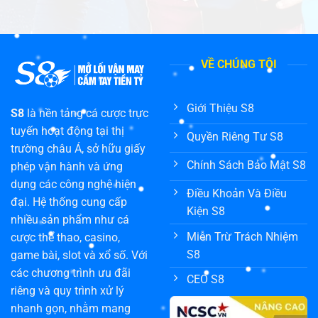
VỀ CHÚNG TÔI
Giới Thiệu S8
S8
là nền tảng cá cược trực
tuyến hoạt động tại thị
Quyền Riêng Tư S8
trường châu Á, sở hữu giấy
Chính Sách Bảo Mật S8
phép vận hành và ứng
dụng các công nghệ hiện
Điều Khoản Và Điều
đại. Hệ thống cung cấp
Kiện S8
nhiều sản phẩm như cá
Miễn Trừ Trách Nhiệm
cược thể thao, casino,
S8
game bài, slot và xổ số. Với
các chương trình ưu đãi
CEO S8
riêng và quy trình xử lý
nhanh gọn, nhằm mang